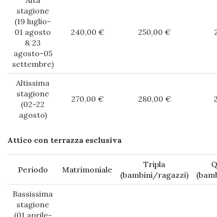
stagione
(19 luglio-
01 agosto
240,00 €
250,00 €
& 23
agosto-05
settembre)
Altissima
stagione
270,00 €
280,00 €
(02-22
agosto)
Attico con terrazza esclusiva
Tripla
Q
Periodo
Matrimoniale
(bambini/ragazzi)
(bamb
Bassissima
stagione
(01 aprile-