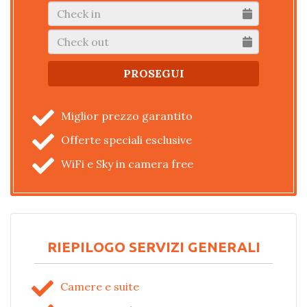
Miglior prezzo garantito
Offerte speciali esclusive
WiFi e Sky in camera free
RIEPILOGO SERVIZI GENERALI
Camere e suite