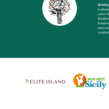
Boutiq
tratta
cuore 
Mediter
fondono
unici n
confort