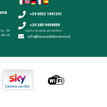
ana
+39 0923 1941541
+39 389 9494899
o... Se
(attivo da aprile ad ottobre)
 divi di
info@lacasadellarancio.it