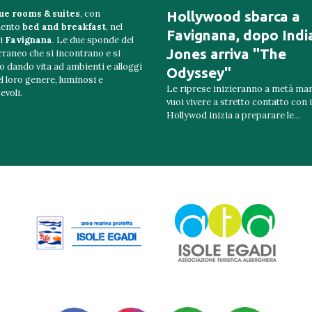
ue rooms & suites
, con
Hollywood sbarca a
mento
bed and breakfast
, nel
Favignana, dopo Indi
di
Favignana
. Le due sponde del
Jones arriva "The
raneo che si incontrano e si
 dando vita ad ambienti e alloggi
Odyssey"
el loro genere, luminosi e
Le riprese inizieranno a metà marz
evoli.
vuoi vivere a stretto contatto con i
Hollywod inizia a preparare le...