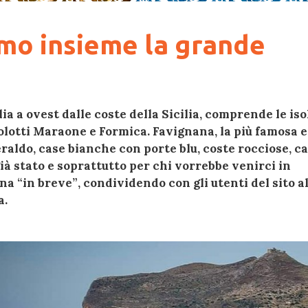
amo insieme la grande
glia a ovest dalle coste della Sicilia, comprende le
iso
solotti Maraone e Formica.
Favignana, la più famosa e 
eraldo, case bianche con porte blu, coste rocciose, c
già stato e soprattutto per chi vorrebbe venirci in
na “in breve”
, condividendo con gli utenti del sito a
a.