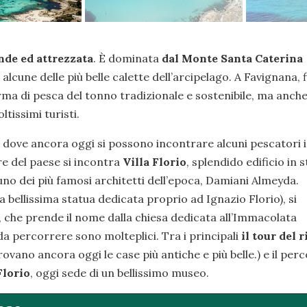
ande ed attrezzata
. È dominata
dal Monte Santa Caterina
lcune delle più belle calette dell’arcipelago. A Favignana, 
orma di pesca del tonno tradizionale e sostenibile, ma anch
tissimi turisti.
o, dove ancora oggi si possono incontrare alcuni pescatori 
e del paese si incontra
Villa Florio
, splendido edificio in s
uno dei più famosi architetti dell’epoca, Damiani Almeyda.
bellissima statua dedicata proprio ad Ignazio Florio), si
, che prende il nome dalla chiesa dedicata all’Immacolata
da percorrere sono molteplici. Tra i principali
il tour del 
ovano ancora oggi le case più antiche e più belle.) e il per
Florio
, oggi sede di un bellissimo museo.