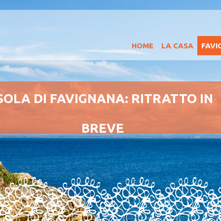
HOME
LA CASA
FAVI
SOLA DI FAVIGNANA: RITRATTO IN
BREVE
ri la “farfalla sul mare”: storia, spiagge, spunti d
visita