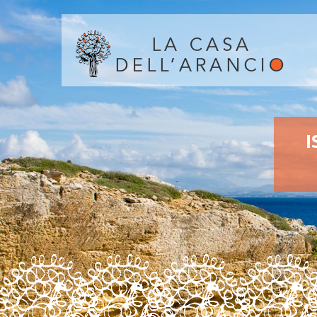
I
scop