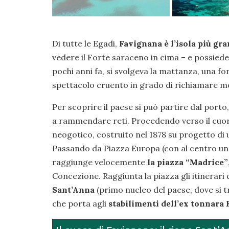
Di tutte le Egadi,
Favignana è l’isola più gr
vedere il Forte saraceno in cima – e possiede a
pochi anni fa, si svolgeva la mattanza, una f
spettacolo cruento in grado di richiamare mol
Per scoprire il paese si può partire dal port
a rammendare reti. Procedendo verso il cuor
neogotico, costruito nel 1878 su progetto di 
Passando da Piazza Europa (con al centro una 
raggiunge velocemente
la piazza “Madrice”
Concezione. Raggiunta la piazza gli itinerari 
Sant’Anna
(primo nucleo del paese, dove si tr
che porta agli
stabilimenti dell’ex tonnara 