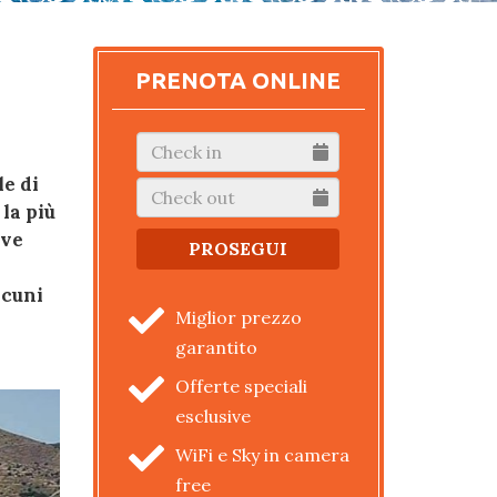
PRENOTA ONLINE
le di
la più
ave
lcuni
Miglior prezzo
garantito
Offerte speciali
esclusive
WiFi e Sky in camera
free